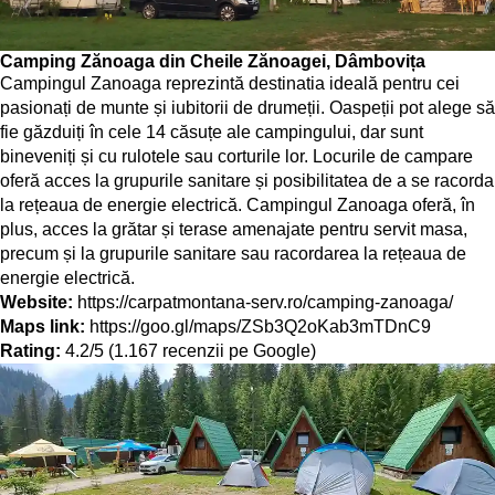
Camping Zănoaga din Cheile Zănoagei, Dâmbovița
Campingul Zanoaga reprezintă destinatia ideală pentru cei
pasionați de munte și iubitorii de drumeții. Oaspeții pot alege să
fie găzduiți în cele 14 căsuțe ale campingului, dar sunt
bineveniți și cu rulotele sau corturile lor. Locurile de campare
oferă acces la grupurile sanitare și posibilitatea de a se racorda
la rețeaua de energie electrică. Campingul Zanoaga oferă, în
plus, acces la grătar și terase amenajate pentru servit masa,
precum și la grupurile sanitare sau racordarea la rețeaua de
energie electrică.
Website:
https://carpatmontana-serv.ro/camping-zanoaga/
Maps link:
https://goo.gl/maps/ZSb3Q2oKab3mTDnC9
Rating:
4.2/5 (1.167 recenzii pe Google)