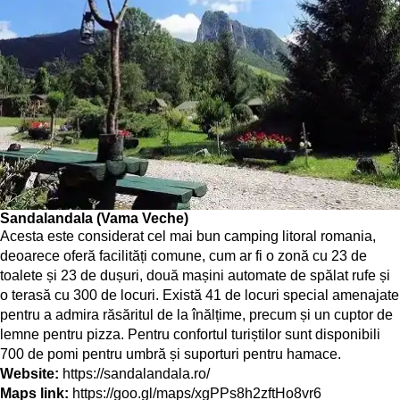
Sandalandala (Vama Veche)
Acesta este considerat cel mai bun camping litoral romania,
deoarece oferă facilități comune, cum ar fi o zonă cu 23 de
toalete și 23 de dușuri, două mașini automate de spălat rufe și
o terasă cu 300 de locuri. Există 41 de locuri special amenajate
pentru a admira răsăritul de la înălțime, precum și un cuptor de
lemne pentru pizza. Pentru confortul turiștilor sunt disponibili
700 de pomi pentru umbră și suporturi pentru hamace.
Website:
https://sandalandala.ro/
Maps link:
https://goo.gl/maps/xgPPs8h2zftHo8vr6