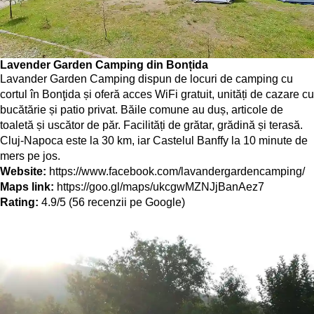
Lavender Garden Camping din Bonțida
Lavander Garden Camping dispun de locuri de camping cu
cortul în Bonţida și oferă acces WiFi gratuit, unități de cazare cu
bucătărie și patio privat. Băile comune au duș, articole de
toaletă și uscător de păr. Facilități de grătar, grădină și terasă.
Cluj-Napoca este la 30 km, iar Castelul Banffy la 10 minute de
mers pe jos.
Website:
https://www.facebook.com/lavandergardencamping/
Maps link:
https://goo.gl/maps/ukcgwMZNJjBanAez7
Rating:
4.9/5 (56 recenzii pe Google)