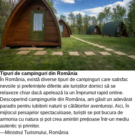
Tipuri de campinguri din România
În România, există diverse tipuri de campinguri care satisfac
nevoile și preferințele diferite ale turiștilor dornici să se
relaxeze chiar dacă apelează la un
împrumut rapid online
.
Descoperind campingurile din România, am găsit un adevărat
paradis pentru iubitorii naturii și călătorilor aventuroși. Aici, în
mijlocul peisajelor spectaculoase, turiștii se pot bucura de
armonia cu natura și pot crea amintiri prețioase într-un mediu
autentic și primitor.
Ministrul Turismului, România