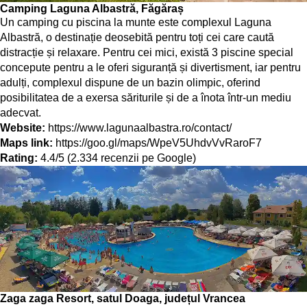
Camping Laguna Albastră, Făgăraș
Un camping cu piscina la munte este complexul Laguna
Albastră, o destinație deosebită pentru toți cei care caută
distracție și relaxare. Pentru cei mici, există 3 piscine special
concepute pentru a le oferi siguranță și divertisment, iar pentru
adulți, complexul dispune de un bazin olimpic, oferind
posibilitatea de a exersa săriturile și de a înota într-un mediu
adecvat.
Website:
https://www.lagunaalbastra.ro/contact/
Maps link:
https://goo.gl/maps/WpeV5UhdvVvRaroF7
Rating:
4.4/5 (2.334 recenzii pe Google)
Zaga zaga Resort, satul Doaga, județul Vrancea