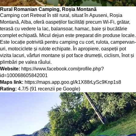
Rural Romanian Camping, Roșia Montană
Camping cort Retreat în stil rural, situat în Apuseni, Roșia
Montană, Alba, oferă oaspeților facilități precum Wi-Fi, grătar,
terasă cu vedere la lac, balansoar, hamac, baie și bucătărie
complet echipată. Micul dejun este preparat din produse locale.
Este locație potrivită pentru camping cu cort, rulota, campervan-
uri, motociclete și rulote echipate. În apropiere, oaspeții pot
vizita lacuri, vârfuri montane și pot face drumeții, ciclism, înot și
plimbări pe valea râului.
Website:
https://www.facebook.com/profile.php?
id=100068605842001
Maps link:
https://maps.app.goo.gl/k1X88rLySc9Knp1s8
Rating:
4.7/5 (91 recenzii pe Google)