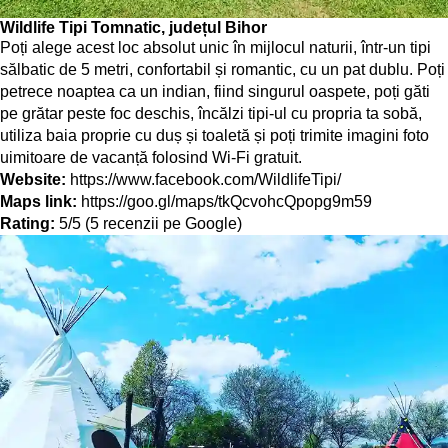
Wildlife Tipi Tomnatic, județul Bihor
Poți alege acest loc absolut unic în mijlocul naturii, într-un tipi
sălbatic de 5 metri, confortabil și romantic, cu un pat dublu. Poți
petrece noaptea ca un indian, fiind singurul oaspete, poți găti
pe grătar peste foc deschis, încălzi tipi-ul cu propria ta sobă,
utiliza baia proprie cu duș și toaletă și poți trimite imagini foto
uimitoare de vacanță folosind Wi-Fi gratuit.
Website:
https://www.facebook.com/WildlifeTipi/
Maps link:
https://goo.gl/maps/tkQcvohcQpopg9m59
Rating:
5/5 (5 recenzii pe Google)