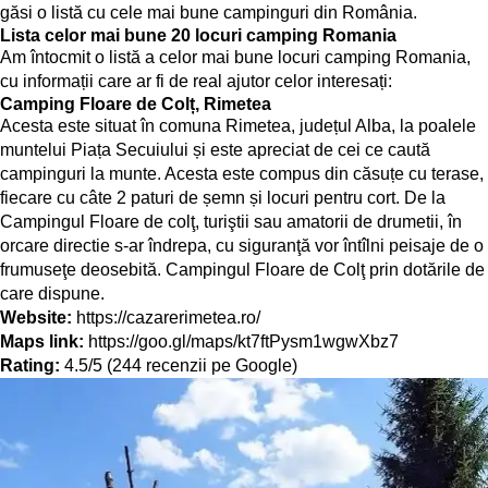
găsi o listă cu cele mai bune campinguri din România.
Lista celor mai bune 20 locuri camping Romania
Am întocmit o listă a celor mai bune locuri camping Romania,
cu informații care ar fi de real ajutor celor interesați:
Camping Floare de Colț, Rimetea
Acesta este situat în comuna Rimetea, județul Alba, la poalele
muntelui Piața Secuiului și este apreciat de cei ce caută
campinguri la munte. Acesta este compus din căsuțe cu terase,
fiecare cu câte 2 paturi de șemn și locuri pentru cort. De la
Campingul Floare de colţ, turiştii sau amatorii de drumetii, în
orcare directie s-ar îndrepa, cu siguranţă vor întîlni peisaje de o
frumuseţe deosebită. Campingul Floare de Colţ prin dotările de
care dispune.
Website:
https://cazarerimetea.ro/
Maps link:
https://goo.gl/maps/kt7ftPysm1wgwXbz7
Rating:
4.5/5 (244 recenzii pe Google)