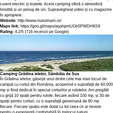
curent electric și toalete. Acest camping oferă o atmosferă
liniștită și un peisaj de vis. Supravegheat video și cu magazine
în apropiere.
Website:
http://www.malulmarii.ro/
Maps link:
https://goo.gl/maps/aqahpmUGb5PWDH6S9
Rating:
4.2/5 (716 recenzii pe Google)
Camping Grădina ielelor, Sâmbăta de Sus
În Grădina ielelor, găsești unul dintre cele mai mari locuri de
campat cu cortul din România, acoperind o suprafață de 60.000
mp și fiind dedicat în special corturilor și rulotelor. Am pregătit
cu grijă 10 spații pentru rulote, fiecare având 100 mp, și 30 de
spații pentru corturi, cu o suprafață generoasă de 80 mp
fiecare. Fiecare spațiu este dotat cu tot ceea ce ai nevoie
pentru o experiență confortabilă în mijlocul naturii.