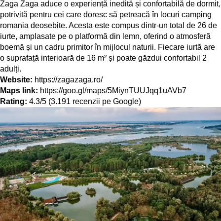
Zaga Zaga aduce o experiență inedită și confortabilă de dormit,
potrivită pentru cei care doresc să petreacă în locuri camping
romania deosebite. Acesta este compus dintr-un total de 26 de
iurte, amplasate pe o platformă din lemn, oferind o atmosferă
boemă și un cadru primitor în mijlocul naturii. Fiecare iurtă are
o suprafață interioară de 16 m² și poate găzdui confortabil 2
adulți.
Website:
https://zagazaga.ro/
Maps link:
https://goo.gl/maps/5MiynTUUJqq1uAVb7
Rating:
4.3/5 (3.191 recenzii pe Google)