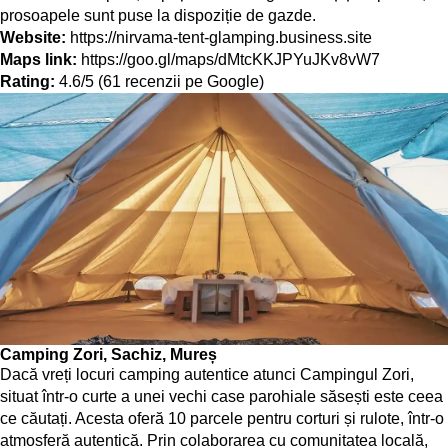
prosoapele sunt puse la dispoziție de gazde.
Website:
https://nirvama-tent-glamping.business.site
Maps link:
https://goo.gl/maps/dMtcKKJPYuJKv8vW7
Rating:
4.6/5 (61 recenzii pe Google)
Camping Zori, Sachiz, Mureș
Dacă vreți locuri camping autentice atunci Campingul Zori,
situat într-o curte a unei vechi case parohiale săsești este ceea
ce căutați. Acesta oferă 10 parcele pentru corturi și rulote, într-o
atmosferă autentică. Prin colaborarea cu comunitatea locală,