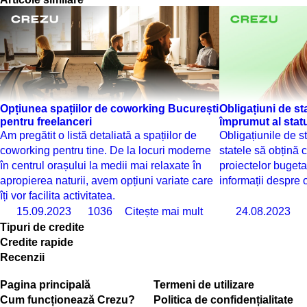
Opțiunea spațiilor de coworking București
Obligațiuni de st
pentru freelanceri
împrumut al statu
Am pregătit o listă detaliată a spațiilor de
Obligațiunile de s
coworking pentru tine. De la locuri moderne
statele să obțină 
în centrul orașului la medii mai relaxate în
proiectelor bugeta
apropierea naturii, avem opțiuni variate care
informații despre o
îți vor facilita activitatea.
15.09.2023
1036
Citește mai mult
24.08.2023
Tipuri de credite
Credite rapide
Recenzii
Pagina principală
Termeni de utilizare
Cum funcționează Crezu?
Politica de confidențialitate