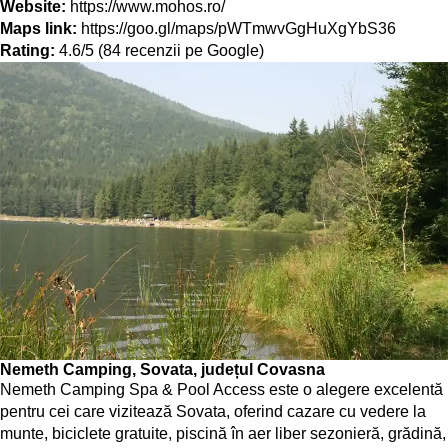
Website:
https://www.mohos.ro/
Maps link:
https://goo.gl/maps/pWTmwvGgHuXgYbS36
Rating:
4.6/5 (84 recenzii pe Google)
Nemeth Camping, Sovata, județul Covasna
Nemeth Camping Spa & Pool Access este o alegere excelentă
pentru cei care vizitează Sovata, oferind cazare cu vedere la
munte, biciclete gratuite, piscină în aer liber sezonieră, grădină,