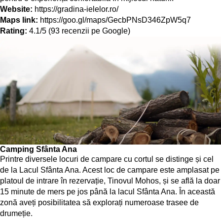
Website:
https://gradina-ielelor.ro/
Maps link:
https://goo.gl/maps/GecbPNsD346ZpW5q7
Rating:
4.1/5 (93 recenzii pe Google)
Camping Sfânta Ana
Printre diversele locuri de campare cu cortul se distinge și cel
de la Lacul Sfânta Ana. Acest loc de campare este amplasat pe
platoul de intrare în rezervație, Tinovul Mohos, și se află la doar
15 minute de mers pe jos până la lacul Sfânta Ana. În această
zonă aveți posibilitatea să explorați numeroase trasee de
drumeție.