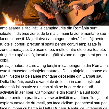
amplasarea și facilitățille campingurile din România sunt
situate în diverse zone, de la malul mării la zone montane sau
lacuri pitorești. Majoritatea campingurilor oferă facilități pentru
rulote și corturi, precum și spații pentru corturi amplasate în
zone amenajate. De asemenea, multe dintre ele oferă toalete,
dușuri cu apă caldă, locuri de gătit și zone de agrement pentru
copii.
peisaje naturale care atrag turiștii în campingurile din România
este frumusețea peisajelor naturale. De la plajele nisipoase ale
Mării Negre la peisajele montane deosebite din Carpați sau
Delta Dunării, există o varietate de locuri în care turiștii pot
alege să își instaleze un cort și să se bucure de natură.
activități în aer liber: Campingurile din România sunt locuri
ideale pentru a practica diverse activități în aer liber. Turiștii pot
explora trasee de drumeții, pot face ciclism, pot pescui sau pot
face plimbări cu barca în Delta Dunării. Pentru cei interesați de