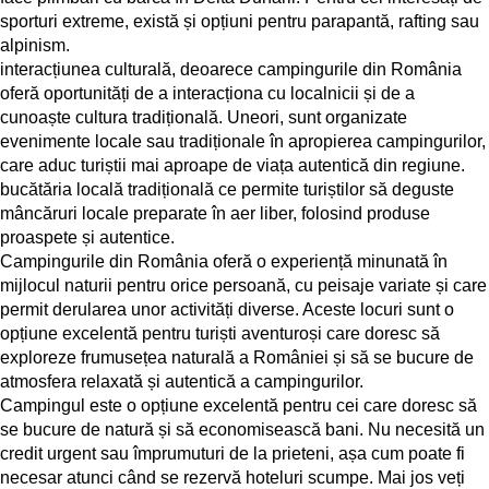
sporturi extreme, există și opțiuni pentru parapantă, rafting sau
alpinism.
interacțiunea culturală, deoarece campingurile din România
oferă oportunități de a interacționa cu localnicii și de a
cunoaște cultura tradițională. Uneori, sunt organizate
evenimente locale sau tradiționale în apropierea campingurilor,
care aduc turiștii mai aproape de viața autentică din regiune.
bucătăria locală tradițională ce permite turiștilor să deguste
mâncăruri locale preparate în aer liber, folosind produse
proaspete și autentice.
Campingurile din România oferă o experiență minunată în
mijlocul naturii pentru orice persoană, cu peisaje variate și care
permit derularea unor activități diverse. Aceste locuri sunt o
opțiune excelentă pentru turiști aventuroși care doresc să
exploreze frumusețea naturală a României și să se bucure de
atmosfera relaxată și autentică a campingurilor.
Campingul este o opțiune excelentă pentru cei care doresc să
se bucure de natură și să economisească bani. Nu necesită un
credit urgent
sau împrumuturi de la prieteni, așa cum poate fi
necesar atunci când se rezervă hoteluri scumpe. Mai jos veți