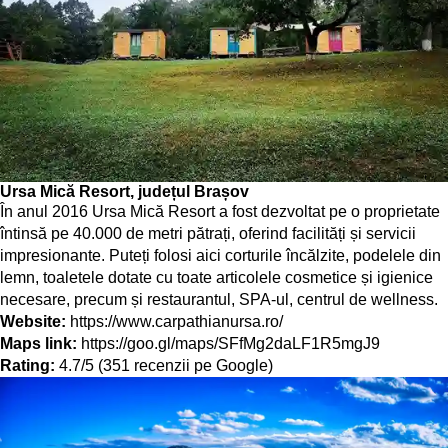
Ursa Mică Resort, județul Brașov
În anul 2016 Ursa Mică Resort a fost dezvoltat pe o proprietate
întinsă pe 40.000 de metri pătrați, oferind facilități și servicii
impresionante. Puteți folosi aici corturile încălzite, podelele din
lemn, toaletele dotate cu toate articolele cosmetice și igienice
necesare, precum și restaurantul, SPA-ul, centrul de wellness.
Website:
https://www.carpathianursa.ro/
Maps link:
https://goo.gl/maps/SFfMg2daLF1R5mgJ9
Rating:
4.7/5 (351 recenzii pe Google)