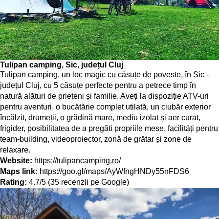
Tulipan camping, Sic, județul Cluj
Tulipan camping, un loc magic cu căsuțe de poveste, în Sic -
județul Cluj, cu 5 căsuțe perfecte pentru a petrece timp în
natură alături de prieteni și familie. Aveți la dispoziție ATV-uri
pentru aventuri, o bucătărie complet utilată, un ciubăr exterior
încălzit, drumeții, o grădină mare, mediu izolat și aer curat,
frigider, posibilitatea de a pregăti propriile mese, facilități pentru
team-building, videoproiector, zonă de grătar și zone de
relaxare.
Website:
https://tulipancamping.ro/
Maps link:
https://goo.gl/maps/AyWfngHNDy55nFDS6
Rating:
4.7/5 (35 recenzii pe Google)