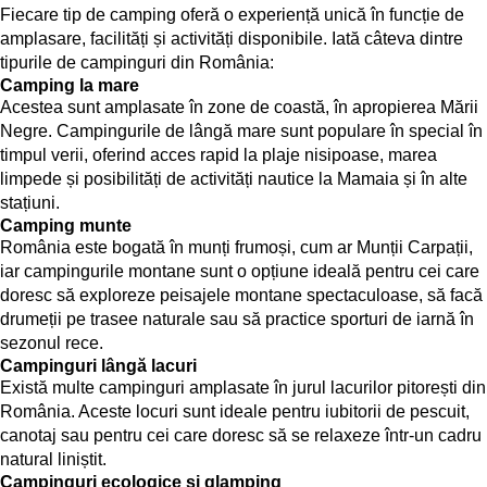
Fiecare tip de camping oferă o experiență unică în funcție de
amplasare, facilități și activități disponibile. Iată câteva dintre
tipurile de campinguri din România:
Camping la mare
Acestea sunt amplasate în zone de coastă, în apropierea Mării
Negre. Campingurile de lângă mare sunt populare în special în
timpul verii, oferind acces rapid la plaje nisipoase, marea
limpede și posibilități de activități nautice la Mamaia și în alte
stațiuni.
Camping munte
România este bogată în munți frumoși, cum ar Munții Carpații,
iar campingurile montane sunt o opțiune ideală pentru cei care
doresc să exploreze peisajele montane spectaculoase, să facă
drumeții pe trasee naturale sau să practice sporturi de iarnă în
sezonul rece.
Campinguri lângă lacuri
Există multe campinguri amplasate în jurul lacurilor pitorești din
România. Aceste locuri sunt ideale pentru iubitorii de pescuit,
canotaj sau pentru cei care doresc să se relaxeze într-un cadru
natural liniștit.
Campinguri ecologice și glamping