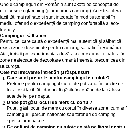
Unele campinguri din România sunt axate pe conceptul de
ecoturism și glamping (glamourous camping). Acestea oferă
facilități mai rafinate și sunt integrate în mod sustenabil în
mediu, oferind o experiență de camping confortabilă și eco-
friendly.
Campinguri sălbatice
Pentru cei care caută o experiență mai autentică și sălbatică,
există zone desemnate pentru camping sălbatic în România.
Aici, turiștii pot experimenta adevărata conexiune cu natura, în
zone neafectate de dezvoltare umană intensă, precum cea din
București.
Cele mai frecvente întrebări și răspunsuri
Care sunt prețurile pentru campingul cu rulote?
Prețurile pentru campingul cu rulote pot varia în funcție de
locație și facilități, dar pot fi găsite începând de la câteva
sute de lei pe noapte.
Unde pot găsi locuri de mers cu cortul?
Puteți găsi locuri de mers cu cortul în diverse zone, cum ar fi
campinguri, parcuri naționale sau terenuri de camping
special amenajate.
Ce opțiuni de camping cu rulote există pe litoral pentru