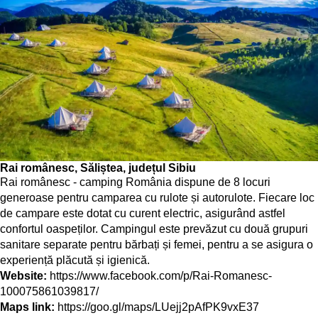
Rai românesc, Săliștea, județul Sibiu
Rai românesc - camping România dispune de 8 locuri
generoase pentru camparea cu rulote și autorulote. Fiecare loc
de campare este dotat cu curent electric, asigurând astfel
confortul oaspeților. Campingul este prevăzut cu două grupuri
sanitare separate pentru bărbați și femei, pentru a se asigura o
experiență plăcută și igienică.
Website:
https://www.facebook.com/p/Rai-Romanesc-
100075861039817/
Maps link:
https://goo.gl/maps/LUejj2pAfPK9vxE37