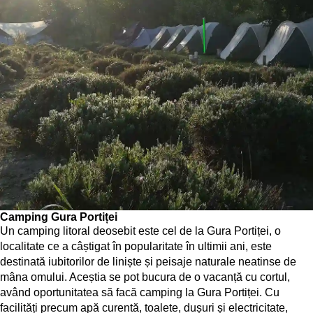
Camping Gura Portiței
Un camping litoral deosebit este cel de la Gura Portiței, o
localitate ce a câștigat în popularitate în ultimii ani, este
destinată iubitorilor de liniște și peisaje naturale neatinse de
mâna omului. Aceștia se pot bucura de o vacanță cu cortul,
având oportunitatea să facă camping la Gura Portiței. Cu
facilități precum apă curentă, toalete, dușuri și electricitate,