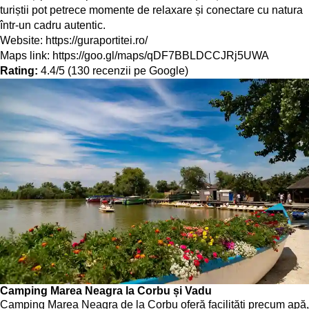
turiștii pot petrece momente de relaxare și conectare cu natura
într-un cadru autentic.
Website:
https://guraportitei.ro/
Maps link:
https://goo.gl/maps/qDF7BBLDCCJRj5UWA
Rating:
4.4/5 (130 recenzii pe Google)
Camping Marea Neagra la Corbu și Vadu
Camping Marea Neagra de la Corbu oferă facilități precum apă,