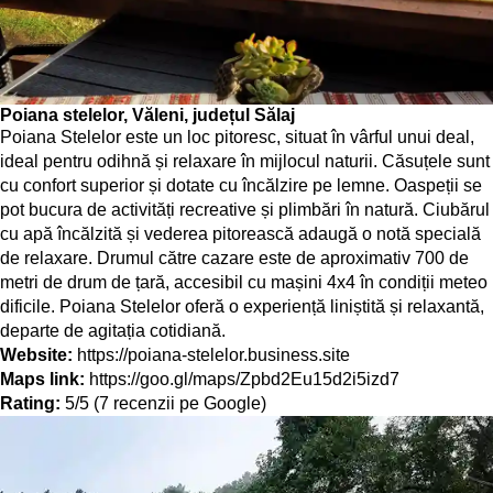
Poiana stelelor, Văleni, județul Sălaj
Poiana Stelelor este un loc pitoresc, situat în vârful unui deal,
ideal pentru odihnă și relaxare în mijlocul naturii. Căsuțele sunt
cu confort superior și dotate cu încălzire pe lemne. Oaspeții se
pot bucura de activități recreative și plimbări în natură. Ciubărul
cu apă încălzită și vederea pitorească adaugă o notă specială
de relaxare. Drumul către cazare este de aproximativ 700 de
metri de drum de țară, accesibil cu mașini 4x4 în condiții meteo
dificile. Poiana Stelelor oferă o experiență liniștită și relaxantă,
departe de agitația cotidiană.
Website:
https://poiana-stelelor.business.site
Maps link:
https://goo.gl/maps/Zpbd2Eu15d2i5izd7
Rating:
5/5 (7 recenzii pe Google)