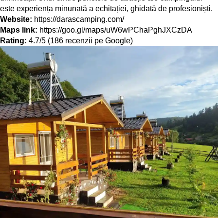
este experiența minunată a echitației, ghidată de profesioniști.
Website:
https://darascamping.com/
Maps link:
https://goo.gl/maps/uW6wPChaPghJXCzDA
Rating:
4.7/5 (186 recenzii pe Google)