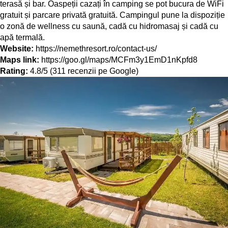
terasă și bar. Oaspeții cazați în camping se pot bucura de WiFi
gratuit și parcare privată gratuită. Campingul pune la dispoziție
o zonă de wellness cu saună, cadă cu hidromasaj și cadă cu
apă termală.
Website:
https://nemethresort.ro/contact-us/
Maps link:
https://goo.gl/maps/MCFm3y1EmD1nKpfd8
Rating:
4.8/5 (311 recenzii pe Google)