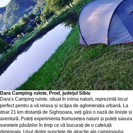
Dara Camping rulote, Prod, județul Sibiu
Dara's Camping rulote, situat în inima naturii, reprezintă locul
perfect pentru a vă relaxa și scăpa de aglomerația urbană. La
doar 21 km distanță de Sighișoara, veți găsi o oază de liniște și
aventură. Puteți experimenta frumusețea naturii și puteți savura
sunetele păsărilor în timp ce vă bucurați de o cafeluță
dimineața. Unul dintre punctele de atracție ale campingului