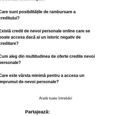
Care sunt posibilitățile de rambursare a
creditului?
Există credit de nevoi personale online care se
poate accesa dacă ai un istoric negativ de
creditare?
Cum aleg din multitudinea de oferte credite nevoi
personale?
Care este vârsta minimă pentru a accesa un
împrumut de nevoi personale?
Arată toate întrebări
Partajează: