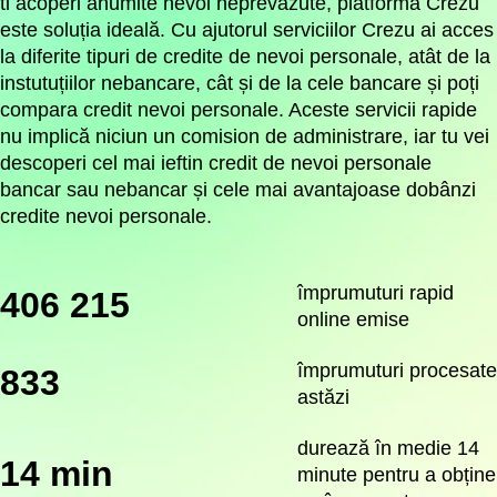
ti acoperi anumite nevoi neprevăzute, platforma Crezu
este soluția ideală. Cu ajutorul serviciilor Crezu ai acces
la diferite tipuri de credite de nevoi personale, atât de la
instutuțiilor nebancare, cât și de la cele bancare și poți
compara credit nevoi personale. Aceste servicii rapide
nu implică niciun un comision de administrare, iar tu vei
descoperi cel mai ieftin credit de nevoi personale
bancar sau nebancar și cele mai avantajoase dobânzi
credite nevoi personale.
împrumuturi rapid
406 215
online emise
împrumuturi procesate
833
astăzi
durează în medie 14
14 min
minute pentru a obține