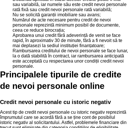
sau variabilă, iar numele său este credit nevoi personale
rată fixă sau credit nevoi personale rată variabilă;
Nu se solicită garanții imobiliare sau avans;
Numărul de acte necesare pentru credit de nevoi
personale reprezintă minimum posibil de documente,
ceea ce reduce birocrația;
Aprobarea unui credit fără adeverință de venit se face
rapid, în aproximativ 30 de minute, fără a fi nevoit să te
mai deplasezi la sediul instituției finanțatoare;
Rambursarea creditului de nevoi personale se face lunar,
la o dată stabilită în contract, iar rambursarea anticipată
este acceptată cu respectarea unor condiții credit nevoi
personale.
Principalele tipurile de credite
de nevoi personale online
Credit nevoi personale cu istoric negativ
Acest tip de credit nevoi personale cu istoric negativ reprezintă
împrumutul care se acordă fără a se ține cont de posibilul
istoric negativ al solicitantului. Astfel, problemele financiare din
trecut sunt eliminate din categoria condițiilor de eligibilitate