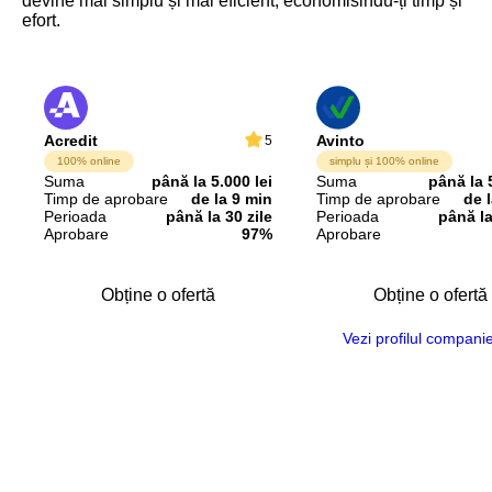
devine mai simplu și mai eficient, economisindu-ți timp și
efort.
Acredit
Avinto
5
100% online
simplu și 100% online
Suma
până la 5.000 lei
Suma
până la 
Timp de aprobare
de la 9 min
Timp de aprobare
de 
Perioada
până la 30 zile
Perioada
până la
Aprobare
97%
Aprobare
Obține o ofertă
Obține o ofertă
Vezi profilul companie