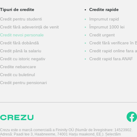
Tipuri de credite
Credite rapide
Сredit pentru studenti
Imprumut rapid
Credit fără adeverință de venit
Împrumut 1000 lei
Credit nevoi personale
Credit urgent
Сredit fără dobândă
Credit fără verificare în 
Сredit până la salariu
Credit rapid online fara 
Credit cu istoric negativ
Credit rapid fara ANAF
Credite nebancare
Credit cu buletinul
Credit pentru pensionari
Crezu este o marcă comercială a Fininity OÜ (Număr de înregistrare: 14523902.
Adresă: Paadi tee 3, Haabneeme, 74001 Harju maakond, EE.). Selectăm