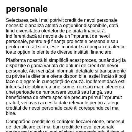
personale
Selectarea celui mai potrivit credit de nevoi personale
necesită o analiză atentă a opțiunilor disponibile, dată
fiind diversitatea ofertelor de pe piața financiară.
Indiferent dacă ai nevoie de un împrumut de nevoi
personale, pentru a-ți finanța proiectele personale sau
pentru orice alt scop, este important să compari cu atenție
toate opțiunile oferite de diverse instituții financiare.
Platforma noastră îți simplifică acest proces, punându-ți la
dispoziție o gamă variată de opțiuni de credit de nevoi
personale. Aici vei găsi informații detaliate și transparente
cu privire la diferitele oferte disponibile, astfel încât să poți
face o alegere în cunoștință de cauză. Indiferent dacă ești
interesat de obținerea unei sume mici sau mari, alegerea
unei perioade de rambursare scurtă sau lungă, sau
beneficierea de oferte speciale precum primul împrumut
gratuit, vei avea acces la date relevante pentru a alege
creditul de nevoi personale care îți corespunde cel mai
bine.
Comparând condițiile și cerințele fiecărei oferte, procesul
de identificare cel mai bun credit de nevoi personale