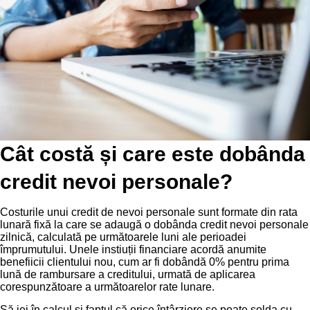
Cât costă și care este dobânda
credit nevoi personale?
Costurile unui credit de nevoi personale sunt formate din rata
lunară fixă la care se adaugă o dobânda credit nevoi personale
zilnică, calculată pe următoarele luni ale perioadei
împrumutului. Unele instiuții financiare acordă anumite
benefiicii clientului nou, cum ar fi dobândă 0% pentru prima
lună de rambursare a creditului, urmată de aplicarea
corespunzătoare a următoarelor rate lunare.
Să iei în calcul și faptul că orice întârziere se poate solda cu