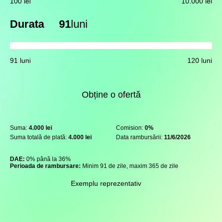
100 lei
10.000 lei
Durata
91
luni
91 luni
120 luni
Obține o ofertă
Suma:
4.000 lei
Comision:
0%
Suma totală de plată:
4.000 lei
Data rambursării:
11/6/2026
DAE:
0% până la 36%
Perioada de rambursare:
Minim 91 de zile, maxim 365 de zile
Exemplu reprezentativ