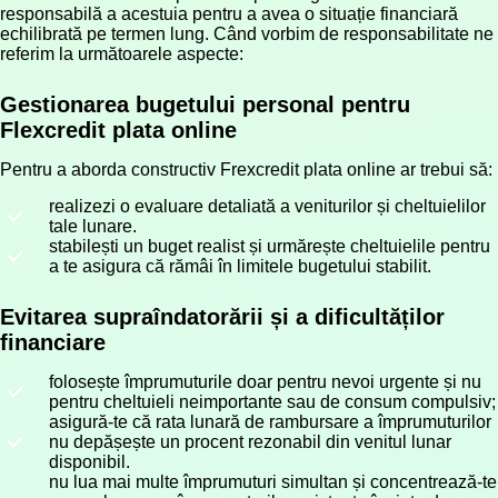
responsabilă a acestuia pentru a avea o situație financiară
echilibrată pe termen lung. Când vorbim de responsabilitate ne
referim la următoarele aspecte:
Gestionarea bugetului personal pentru
Flexcredit plata online
Pentru a aborda constructiv Frexcredit plata online ar trebui să:
realizezi o evaluare detaliată a veniturilor și cheltuielilor
tale lunare.
stabilești un buget realist și urmărește cheltuielile pentru
a te asigura că rămâi în limitele bugetului stabilit.
Evitarea supraîndatorării și a dificultăților
financiare
folosește împrumuturile doar pentru nevoi urgente și nu
pentru cheltuieli neimportante sau de consum compulsiv;
asigură-te că rata lunară de rambursare a împrumuturilor
nu depășește un procent rezonabil din venitul lunar
disponibil.
nu lua mai multe împrumuturi simultan și concentrează-te