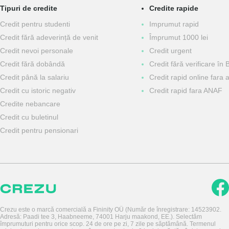
Tipuri de credite
Credite rapide
Сredit pentru studenti
Imprumut rapid
Credit fără adeverință de venit
Împrumut 1000 lei
Credit nevoi personale
Credit urgent
Сredit fără dobândă
Credit fără verificare în 
Сredit până la salariu
Credit rapid online fara 
Credit cu istoric negativ
Credit rapid fara ANAF
Credite nebancare
Credit cu buletinul
Credit pentru pensionari
Crezu este o marcă comercială a Fininity OÜ (Număr de înregistrare: 14523902.
Adresă: Paadi tee 3, Haabneeme, 74001 Harju maakond, EE.). Selectăm
împrumuturi pentru orice scop. 24 de ore pe zi, 7 zile pe săptămână. Termenul