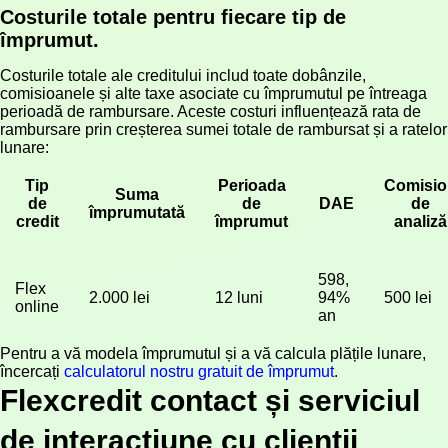
Costurile totale pentru fiecare tip de
împrumut.
Costurile totale ale creditului includ toate dobânzile,
comisioanele și alte taxe asociate cu împrumutul pe întreaga
perioadă de rambursare. Aceste costuri influențează rata de
rambursare prin creșterea sumei totale de rambursat și a ratelor
lunare:
Tip
Perioada
Comisio
Suma
de
de
DAE
de
împrumutată
credit
împrumut
analiză
598, 
Flex 
2.000 lei
12 luni
94% 
500 lei
online
an
Pentru a vă modela împrumutul și a vă calcula plățile lunare,
încercați
calculatorul nostru gratuit de împrumut
.
Flexcredit contact și serviciul
de interacțiune cu clienții