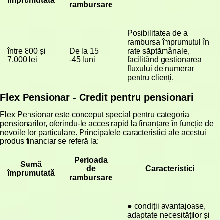
împrumutată
rambursare
Posibilitatea de a 
rambursa împrumutul în 
între 800 și 
De la 15 
rate săptămânale, 
7.000 lei
-45 luni
facilitând gestionarea 
fluxului de numerar 
pentru clienți.
Flex Pensionar - Credit pentru pensionari
Flex Pensionar este conceput special pentru categoria
pensionarilor, oferindu-le acces rapid la finanțare în funcție de
nevoile lor particulare. Principalele caracteristici ale acestui
produs financiar se referă la:
Perioada
Sumă
de
Caracteristici
împrumutată
rambursare
● condiții avantajoase, 
adaptate necesităților și 