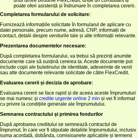
unul dintre birourile FlexCredit, unde un consultant îți
poate oferi asistență și îndrumare în completarea cererii.
Completarea formularului de solicitare:
Furnizează informațiile solicitate în formularul de aplicare cu
datei personale, precum nume, adresă, CNP, informații de
contact, detalii despre veniturile tale și alte informații relevante.
Prezentarea documentelor necesare:
După completarea formularului, va trebui să prezinți anumite
documente care să susțină cererea ta. Aceste documente pot
include copii ale buletinului de identitate, adeverințe de venit
sau alte documente relevante solicitate de către FlexCredit.
Evaluarea cererii și decizia de aprobare:
Evaluarea cererii se face rapid și de aceea aceste împrumuturi
se mai numesc și
credite urgente online 2 min
și vei fi informat
cu privire la condițiile generale ale împrumutului.
Semnarea contractului și primirea fondurilor
După aprobarea creditului se semnează contractul de
împrumut, în care vor fi stipulate detaliile împrumutului, inclusiv
suma acordată, dobânda, comisioanele aplicabile și termenii