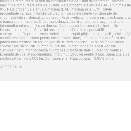
minim de rambursare pentru un împrumut este de 3 luni de săptămâni; termenul
maxim de rambursare este de 12 luni. Rata procentuală anuală (DAE) minimă este
0%; Rata procentuală anuală maximă (DAE) maximă este 36%. Ratele
procentuale variază în funcție de creditori, iar ratele oferite vor depinde de
circumstanțele și istoricul tău de credit. Acest website nu este o instituție financiară,
o bancă sau un creditor. Crezu conectează clienții cu creditorii, acționând ca un
intermediar între clienții care doresc să primească împrumuturi și instituțiile
financiare autorizate. Serviciul nostru nu poartă nicio responsabilitate pentru
contractele de împrumut. Acest website nu acceptă plăți pentru servicii și nici nu își
asumă responsabilitatea pentru nicio acțiune, inacțiune sau rată a dobânzii din
partea unui creditor. Nu ești obligat să utilizezi serviciile Crezu, să închei vreun
contract sau să soliciți un împrumut cu niciun creditor de pe acest website.
Serviciul nostru monitorizează în timp real o bază de date cu creditori verificați.
Exemplu de cost al împrumutului: împrumuți 1000 lei pentru 3 luni. Suma totală de
rambursat va fi de 1.009 lei. Comision: 9 lei. Rata dobânzii: 3,65% anual.
©
2026
Crezu