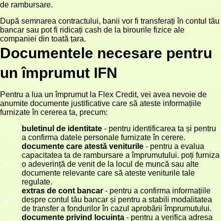
de rambursare.
După semnarea contractului, banii vor fi transferați în contul tău
bancar sau pot fi ridicați cash de la birourile fizice ale
companiei din toată țara.
Documentele necesare pentru
un împrumut IFN
Pentru a lua un împrumut la Flex Credit, vei avea nevoie de
anumite documente justificative care să ateste informațiile
furnizate în cererea ta, precum:
buletinul de identitate
- pentru identificarea ta și pentru
a confirma datele personale furnizate în cerere.
documente care atestă veniturile
- pentru a evalua
capacitatea ta de rambursare a împrumutului. poți furniza
o adeverință de venit de la locul de muncă sau alte
documente relevante care să ateste veniturile tale
regulate.
extras de cont bancar
- pentru a confirma informațiile
despre contul tău bancar și pentru a stabili modalitatea
de transfer a fondurilor în cazul aprobării împrumutului.
documente privind locuința
- pentru a verifica adresa