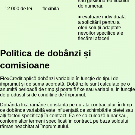
sau gestionarea fluxului 
de numerar.
12.000 de lei
flexibilă
● evaluare individuală 
a solicitării pentru a 
oferi soluții adaptate 
nevoilor specifice ale 
fiecărei afaceri.
Politica de dobânzi și
comisioane
FlexCredit aplică dobânzi variabile în funcție de tipul de
împrumut și de suma acordată. Dobânzile sunt calculate pe o
anumită perioadă de timp și poate fi fixe sau variabile, în funcție
de produsul și de condițiile de împrumut;
Dobânda fixă rămâne constantă pe durata contractului, în timp
ce dobânda variabilă este influențată de schimbările pieței sau
alți factori specificați în contract. Ea se calculează lunar sau,
conform altor termeni specificați în contract, pe baza soldului
rămas neachitat al împrumutului.