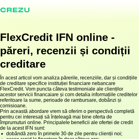
FlexCredit IFN online -
păreri, recenzii și condiții
creditare
În acest articol vom analiza părerile, recenziile, dar și condițiile
de creditare specifice instituției financiare nebancare
FlexCredit. Vom puncta câteva testimoniale ale clienților
acestor servicii financaiare și com detalia informațiile creditelor
referitoare la sume, perioade de rambursare, dobânzi și
comisioane.
Prin această abordare vrem să oferim o perspectivă completă
pentru cei interesați să înțeleagă mai bine oferta de
împrumuturi online. Principalele beneficii ale ofertei de credit
de la acest IFN sunt:
dobândă zero în primele 30 de zile pentru clienții noi;