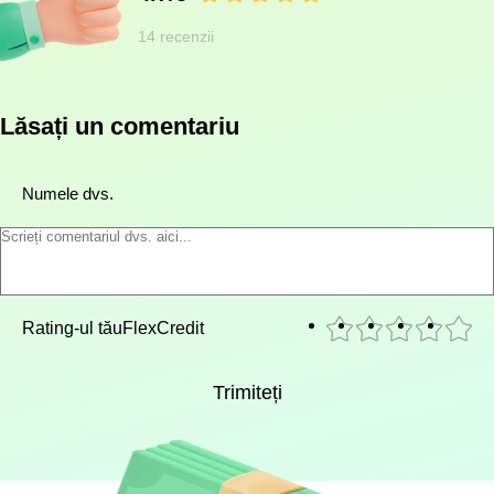
14 recenzii
Lăsați un comentariu
Numele dvs.
Rating-ul tău
FlexCredit
Trimiteți