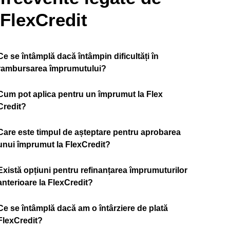
FlexCredit
Ce se întâmplă dacă întâmpin dificultăți în
rambursarea împrumutului?
Cum pot aplica pentru un împrumut la Flex
Credit?
Care este timpul de așteptare pentru aprobarea
unui împrumut la FlexCredit?
Există opțiuni pentru refinanțarea împrumuturilor
anterioare la FlexCredit?
Ce se întâmplă dacă am o întârziere de plată
FlexCredit?