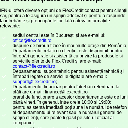
IFN-ul oferă diverse opțiuni de FlexCredit contact pentru clienții
săi, pentru a le asigura un sprijin adecvat și pentru a răspunde
la întrebările și preocupările lor. Iată câteva informațiile
relevante:
sediul central este în București și are e-mailul:
office@flexcredit.ro
dispune de birouri fizice în mai multe orașe din România;
Departamentul relații cu clienții - este disponibil pentru
întrebări generale și asistență cu privire la produsele și
serviciile oferite de Flex Credit și are e-mail:
contact@flexcredit.ro
Departamentul suport tehnic pentru asistență tehnică și
întrebări legate de serviciile digitale are e-mail:
support@flexcredit.ro
;
Departamentul financiar pentru întrebări referitoare la
plăți are e-mail: finance@flexcredit.ro
orarul de funcționare a acestor departamente este de luni
până vineri, în general, între orele 10:00 și 19:00;
pentru asistență imediată poți suna la numărul de telefon
al departamentului relevant sau la numărul general de
sprijin clienți, care poate fi găsit pe site-ul oficial al
companiei.