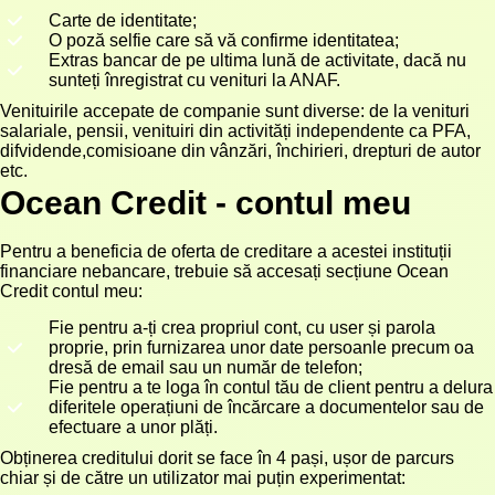
Carte de identitate;
O poză selfie care să vă confirme identitatea;
Extras bancar de pe ultima lună de activitate, dacă nu
sunteți înregistrat cu venituri la ANAF.
Venituirile accepate de companie sunt diverse: de la venituri
salariale, pensii, venituiri din activități independente ca PFA,
difvidende,comisioane din vânzări, închirieri, drepturi de autor
etc.
Ocean Credit - contul meu
Pentru a beneficia de oferta de creditare a acestei instituții
financiare nebancare, trebuie să accesați secțiune Ocean
Credit contul meu:
Fie pentru a-ți crea propriul cont, cu user și parola
proprie, prin furnizarea unor date persoanle precum oa
dresă de email sau un număr de telefon;
Fie pentru a te loga în contul tău de client pentru a delura
diferitele operațiuni de încărcare a documentelor sau de
efectuare a unor plăți.
Obținerea creditului dorit se face în 4 pași, ușor de parcurs
chiar și de către un utilizator mai puțin experimentat: