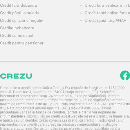
Сredit fără dobândă
Credit fără verificare în 
Сredit până la salariu
Credit rapid online fara 
Credit cu istoric negativ
Credit rapid fara ANAF
Credite nebancare
Credit cu buletinul
Credit pentru pensionari
Crezu este o marcă comercială a Fininity OÜ (Număr de înregistrare: 14523902.
Adresă: Paadi tee 3, Haabneeme, 74001 Harju maakond, EE.). Selectăm
împrumuturi pentru orice scop. 24 de ore pe zi, 7 zile pe săptămână. Termenul
minim de rambursare pentru un împrumut este de 3 luni de săptămâni; termenul
maxim de rambursare este de 12 luni. Rata procentuală anuală (DAE) minimă este
0%; Rata procentuală anuală maximă (DAE) maximă este 36%. Ratele
procentuale variază în funcție de creditori, iar ratele oferite vor depinde de
circumstanțele și istoricul tău de credit. Acest website nu este o instituție financiară,
o bancă sau un creditor. Crezu conectează clienții cu creditorii, acționând ca un
intermediar între clienții care doresc să primească împrumuturi și instituțiile
financiare autorizate. Serviciul nostru nu poartă nicio responsabilitate pentru