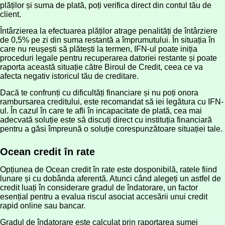
plăților și suma de plată, poți verifica direct din contul tău de
client.
Întârzierea la efectuarea plăților atrage penalități de întârziere
de 0,5% pe zi din suma restantă a împrumutului. În situația în
care nu reușești să plătești la termen, IFN-ul poate iniția
proceduri legale pentru recuperarea datoriei restante și poate
raporta această situație către Biroul de Credit, ceea ce va
afecta negativ istoricul tău de creditare.
Dacă te confrunți cu dificultăți financiare și nu poți onora
rambursarea creditului, este recomandat să iei legătura cu IFN-
ul. În cazul în care te afli în incapacitate de plată, cea mai
adecvată soluție este să discuți direct cu instituția financiară
pentru a găsi împreună o soluție corespunzătoare situației tale.
Ocean credit în rate
Opțiunea de Ocean credit în rate este dosponibilă, ratele fiind
lunare și cu dobânda aferentă. Atunci când alegeți un astfel de
credit luați în considerare gradul de îndatorare, un factor
esențial pentru a evalua riscul asociat accesării unui credit
rapid online sau bancar.
Gradul de îndatorare este calculat prin raportarea sumei