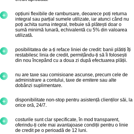
opțiuni flexibile de rambursare, deoarece poți returna
integral sau parțial sumele utilizate, iar atunci când nu
poți achita suma integral, trebuie să plătești doar o
sumă minimă lunară, echivalentă cu 5% din valoarea
utilizată.
posibilitatea de a-ți reface liniei de credit: banii plătiți îți
restabilesc linia de credit, permițându-ți să îi folosești
din nou începând cu a doua zi după efectuarea plății.
nu are taxe sau comisioane ascunse, precum cele de
administrare a contului, taxe de emitere sau alte
dobânzi suplimentare.
disponibilitate non-stop pentru asistență clienților săi, la
orice oră, 24/7.
costurile sunt clar specificate, în mod transparent,
oferindu-ți cele mai avantajoase condiții pentru o linie
de credit pe o perioadă de 12 luni.