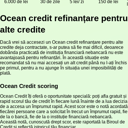
6.000 de lei
30 de zile
5 lei/ zi
150 de lei
Ocean credit refinanțare pentru
alte credite
Dacă vrei să accesezi un Ocean credit refinanțare pentru alte
credite deja contractate, s-ar putea să fie mai dificil, deoarece
dobânda practicată de instituția financiară nebancară nu este
avantajoasă pentru refinanțări. În această situație este
recomandat să nu mai accesați un alt credit până nu l-ați închis
pe primul, pentru a nu ajunge în situația unei imposibilități de
plată.
Ocean Credit scoring
Ocean Credit îți oferă o oportunitate specială: poți afla gratuit și
rapid scorul tău de credit în fiecare lună înainte de a lua decizia
de a accesa un împrumut rapid. Acest scor este o notă acordată
fiecărei persoane care a solicitat în trecut un împrumut rapid, fie
de la o bancă, fie de la o instituție financiară nebancară.
Această notă, cunoscută drept scor, este raportată la Biroul de
Credit și reflectă istoricul tău financiar.