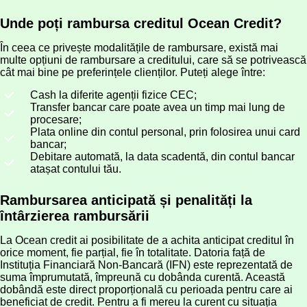
Unde poți rambursa creditul Ocean Credit?
În ceea ce privește modalitățile de rambursare, există mai
multe opțiuni de rambursare a creditului, care să se potrivească
cât mai bine pe preferințele clienților. Puteți alege între:
Cash la diferite agenții fizice CEC;
Transfer bancar care poate avea un timp mai lung de
procesare;
Plata online din contul personal, prin folosirea unui card
bancar;
Debitare automată, la data scadentă, din contul bancar
atașat contului tău.
Rambursarea anticipată și penalități la
întârzierea rambursării
La Ocean credit ai posibilitate de a achita anticipat creditul în
orice moment, fie parțial, fie în totalitate. Datoria față de
Instituția Financiară Non-Bancară (IFN) este reprezentată de
suma împrumutată, împreună cu dobânda curentă. Această
dobândă este direct proporțională cu perioada pentru care ai
beneficiat de credit. Pentru a fi mereu la curent cu situația