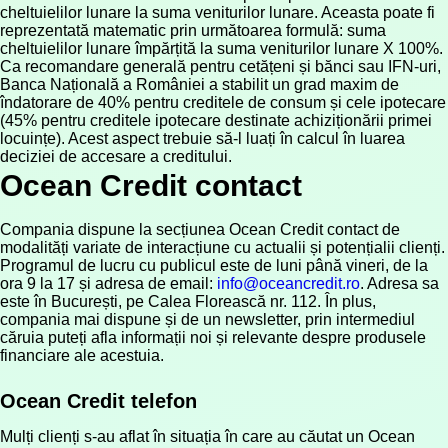
cheltuielilor lunare la suma veniturilor lunare. Aceasta poate fi
reprezentată matematic prin următoarea formulă: suma
cheltuielilor lunare împărțită la suma veniturilor lunare X 100%.
Ca recomandare generală pentru cetățeni și bănci sau IFN-uri,
Banca Națională a României a stabilit un grad maxim de
îndatorare de 40% pentru creditele de consum și cele ipotecare
(45% pentru creditele ipotecare destinate achiziționării primei
locuințe). Acest aspect trebuie să-l luați în calcul în luarea
deciziei de accesare a creditului.
Ocean Credit contact
Compania dispune la secțiunea Ocean Credit contact de
modalități variate de interacțiune cu actualii și potențialii clienți.
Programul de lucru cu publicul este de luni până vineri, de la
ora 9 la 17 și adresa de email:
info@oceancredit.ro
. Adresa sa
este în București, pe Calea Florească nr. 112. În plus,
compania mai dispune și de un newsletter, prin intermediul
căruia puteți afla informații noi și relevante despre produsele
financiare ale acestuia.
Ocean Credit telefon
Mulți clienți s-au aflat în situația în care au căutat un Ocean