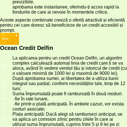
previzibile.
aprobarea este instantanee, oferindu-ți acces rapid la
fondurile de care ai nevoie în momentele critice.
Aceste aspecte combinate creeză o ofertă atractivă și eficientă
pentru cei care doresc să beneficieze de un credit accesibil și
prompt.
Ocean Credit Delfin
La aplicarea pentru un credit Ocean Delfin, un algoritm
complex calculează automat linia de credit care ți se va
aloca, având în vedere venitul tău și istoricul de credit (cu
o valoare minimă de 1000 lei și maximă de 9000 lei).
După aprobarea sumei, ai libertatea de a utiliza banii
integral sau parțial, conform necesităților tale, timp de 12
luni;
Suma împrumutată poate fi rambursată în două moduri:
-fie în rate lunare,
-fie printr-o plată anticipată. În ambele cazuri, vor exista
costuri asociate;
Plata anticipată: Dacă alegi să rambursezi anticipat, se
va aplica un comision zilnic pentru zilele în care ai
utilizat suma împrumutată, cuprins între 5 și 9 lei pe zi