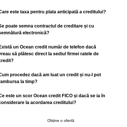
Care este taxa pentru plata anticipată a creditului?
Se poate semna contractul de creditare și cu
semnătură electronică?
Există un Ocean credit număr de telefon dacă
vreau să plătesc direct la sediul firmei ratele de
credit?
Cum procedez dacă am luat un credit și nu-l pot
rambursa la timp?
Ce este un scor Ocean credit FICO și dacă se ia în
considerare la acordarea creditului?
Obține o ofertă