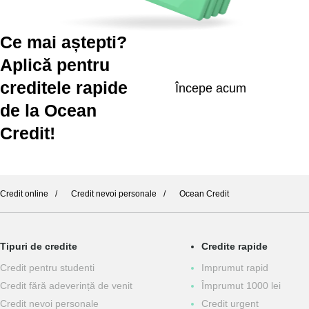
Ce mai aștepti?
Aplică pentru
creditele rapide
Începe acum
de la Ocean
Credit!
Credit online
Credit nevoi personale
Ocean Credit
Tipuri de credite
Credite rapide
Сredit pentru studenti
Imprumut rapid
Credit fără adeverință de venit
Împrumut 1000 lei
Credit nevoi personale
Credit urgent