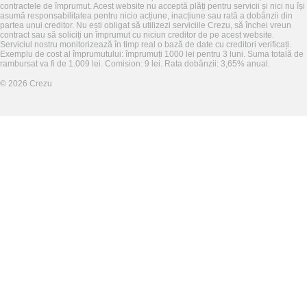
contractele de împrumut. Acest website nu acceptă plăți pentru servicii și nici nu își
asumă responsabilitatea pentru nicio acțiune, inacțiune sau rată a dobânzii din
partea unui creditor. Nu ești obligat să utilizezi serviciile Crezu, să închei vreun
contract sau să soliciți un împrumut cu niciun creditor de pe acest website.
Serviciul nostru monitorizează în timp real o bază de date cu creditori verificați.
Exemplu de cost al împrumutului: împrumuți 1000 lei pentru 3 luni. Suma totală de
rambursat va fi de 1.009 lei. Comision: 9 lei. Rata dobânzii: 3,65% anual.
©
2026
Crezu