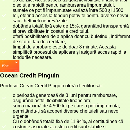
o soluție rapidă pentru rambursarea împrumutului.
sumele ce pot fi împrumutate variază între 500 și 1500
lei, oferind acces la fonduri potrivite pentru diverse nevoi
sau cheltuieli neprevăzute.
dobânda totală fixă este de 15%, garantând transparență
și previzibilitate în costurile creditului.
oferă posibilitatea de a aplica doar cu buletinul, indiferent
de scorul tău de creditare,
timpul de aprobare este de doar 8 minute. Aceasta
simplifică procesul de aplicare și asigură acces rapid la
fondurile necesare.
Ocean Credit Pinguin
Produsul Ocean Credit Pinguin oferă clienților săi:
o perioadă generoasă de 3 luni pentru rambursare,
asigurând astfel flexibilitate financiară;
suma maximă de 4.500 lei pe care o poți împrumuta,
permițându-ți să acoperi diverse cheltuieli sau nevoi
urgente.
Cu o dobândă totală fixă de 11,94%, ai certitudinea că
costurile asociate acestui credit sunt stabile și