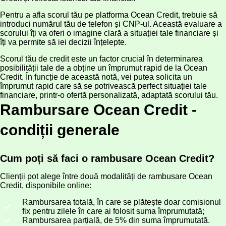
Pentru a afla scorul tău pe platforma Ocean Credit, trebuie să
introduci numărul tău de telefon și CNP-ul. Această evaluare a
scorului îți va oferi o imagine clară a situației tale financiare și
îți va permite să iei decizii înțelepte.
Scorul tău de credit este un factor crucial în determinarea
posibilității tale de a obține un împrumut rapid de la Ocean
Credit. În funcție de această notă, vei putea solicita un
împrumut rapid care să se potrivească perfect situației tale
financiare, printr-o ofertă personalizată, adaptată scorului tău.
Rambursare Ocean Credit -
condiții generale
Cum poți să faci o rambusare Ocean Credit?
Clienții pot alege între două modalități de rambusare Ocean
Credit, disponibile online:
Rambursarea totală, în care se plătește doar comisionul
fix pentru zilele în care ai folosit suma împrumutată;
Rambursarea parțială, de 5% din suma împrumutată.