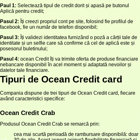
Paul 1:
Selectează tipul de credit dorit și apasă pe butonul
Aplică pentru credit;
Pasul 2:
Îți creezi propriul cont pe site, folosind fie profilul de
facebook, fie un număr de telefon disponibil;
Pasul 3:
Îți validezi identitatea furnizând o poză a cărții tale de
identitate și un selfie care să confirme că cel de aplică este și
posesorul buletinului;
Pasul 4:
ocean Credit îți va trimite oferta de produse financiare
nebancare disponibil în acel moment și adaptată nevoilor și
datelor tale financiare.
Tipuri de Ocean Credit card
Compania dispune de trei tipuri de Ocean Credit card, fiecare
având caracteristici specifice:
Ocean Credit Crab
Produsul Ocean Credit Crab se remarcă prin:
cea mai scurtă perioadă de rambursare disponibilă: doar
30 de zile. Acest aspect asigură flexibilitate financiară și